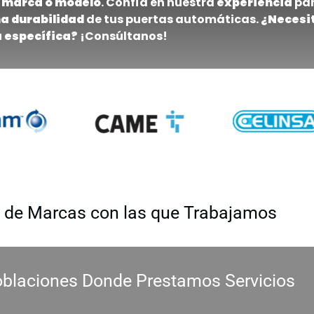
a marca o modelo
. Confía en nuestra
experiencia
pa
 durabilidad
de tus puertas automáticas.
¿Necesi
 específica?
¡Consúltanos!
a de Marcas con las que Trabajamos
blaciones Donde Prestamos Servicios