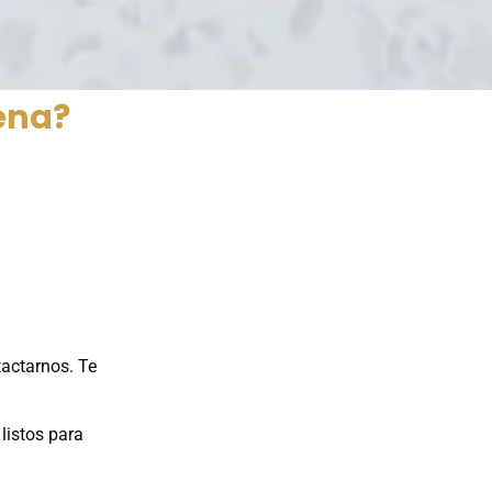
ena?
tactarnos. Te
listos para