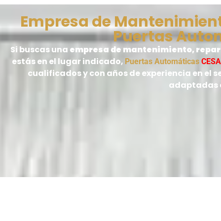
Empresa de Mantenimiento
Puertas Auto
Si buscas una
empresa de mantenimiento, repara
estás en el lugar indicado,
Puertas Automáticas
CES
cualificados y con años de experiencia en el s
adaptadas a