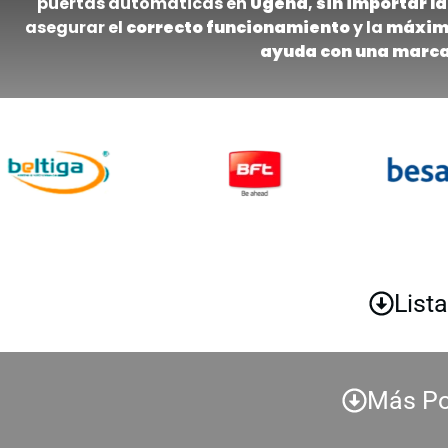
puertas automáticas en
Ugena
,
sin importar l
asegurar el
correcto funcionamiento
y la
máxima
ayuda con una marca
List
Más Po