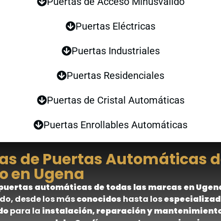
Puertas de Acceso Minusválido
Puertas Eléctricas
Puertas Industriales
Puertas Residenciales
Puertas de Cristal Automáticas
Puertas Enrollables Automáticas
cas de Puertas Automáticas d
o en Ugena
 puertas automáticas de todas las marcas en Ugen
do, desde los más
conocidos
hasta los
especializa
do
para la
instalación, reparación y mantenimient