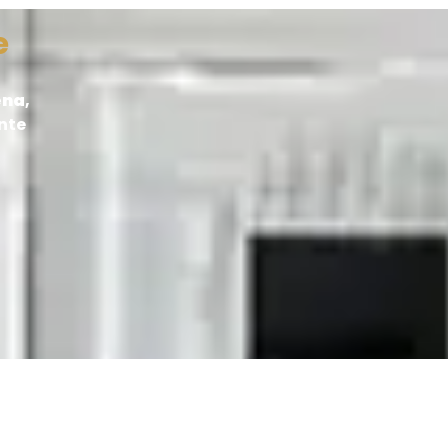
e
ena
,
nte