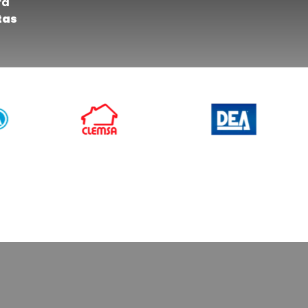
ra
tas