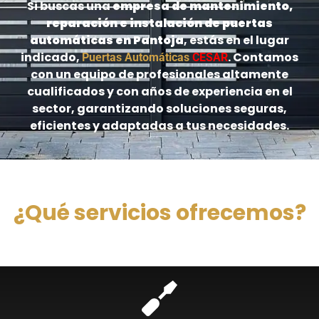
Si buscas una
empresa de mantenimiento,
reparación e instalación de puertas
automáticas en Pantoja
, estás en el lugar
indicado,
. Contamos
Puertas Automáticas
CESAR
con un equipo de profesionales altamente
cualificados y con años de experiencia en el
sector, garantizando soluciones seguras,
eficientes y adaptadas a tus necesidades.
¿Qué servicios ofrecemos?