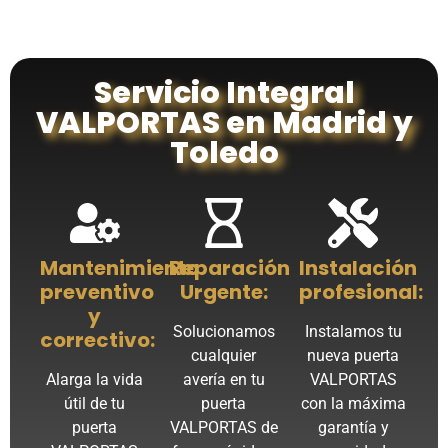
Servicio Integral
VALPORTAS en Madrid y
Toledo
Mantenimiento
Reparación
Instalación
preventivo
Urgente:
profesional:
y
Solucionamos
Instalamos tu
correctivo:
cualquier
nueva puerta
Alarga la vida
avería en tu
VALPORTAS
útil de tu
puerta
con la máxima
puerta
VALPORTAS de
garantía y