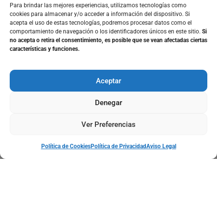
Para brindar las mejores experiencias, utilizamos tecnologías como
Nuestros Servicios:
cookies para almacenar y/o acceder a información del dispositivo. Si
acepta el uso de estas tecnologías, podremos procesar datos como el
Instalación de Puertas Automáticas
comportamiento de navegación o los identificadores únicos en este sitio.
Si
no acepta o retira el consentimiento, es posible que se vean afectadas ciertas
Mantenimiento de Puertas Automáticas
características y funciones.
Reparación de Puertas Automáticas
Reforma de Puertas Automáticas
Aceptar
Normativa de Puertas Automáticas
Mandos de Garaje
Denegar
Blog de Puertas Automáticas
Ver Preferencias
Pueblos Donde Prestamos Servicios
Política de Cookies
Política de Privacidad
Aviso Legal
Política de Cookies
|
© 2025 Puertas Automáticas
CESAR •
Creado por LEVE
Política de Privacidad
|
Agencia Web
Aviso Legal