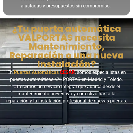
ajustadas y presupuestos sin compromiso.
¿Tu puerta automática
VALPORTAS necesita
Mantenimiento,
Reparación o una nueva
Instalación?
En
Puertas Automáticas
CESAR
, somos especialistas en
puertas automáticas VALPORTAS en Madrid y Toledo.
Ofrecemos un servicio integral que abarca desde el
mantenimiento preventivo y correctivo hasta la
reparación y la instalación profesional de nuevas puertas.