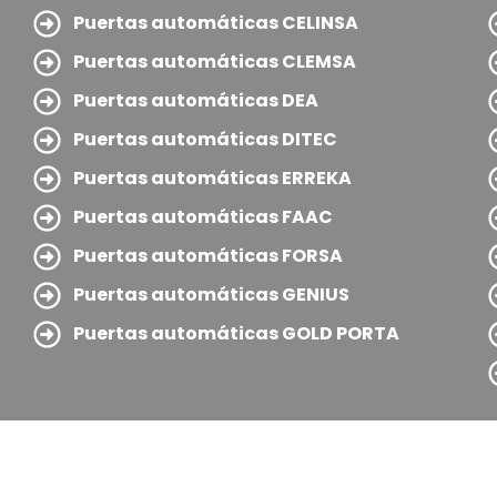
Puertas automáticas CELINSA
Puertas automáticas CLEMSA
Puertas automáticas DEA
Puertas automáticas DITEC
Puertas automáticas ERREKA
Puertas automáticas FAAC
Puertas automáticas FORSA
Puertas automáticas GENIUS
Puertas automáticas GOLD PORTA