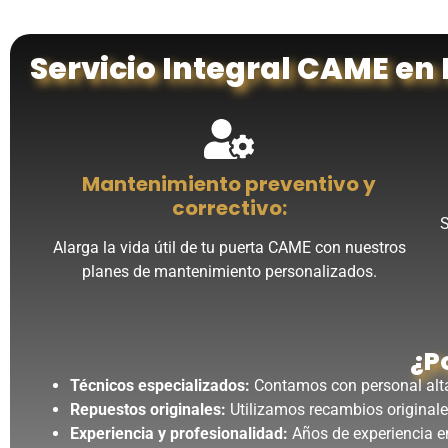
Servicio Integral CAME en
Mantenimiento preventivo y
correctivo:
S
Alarga la vida útil de tu puerta CAME con nuestros
planes de mantenimiento personalizados.
¿P
Técnicos especializados:
Contamos con personal alt
Repuestos originales:
Utilizamos recambios originale
Experiencia y profesionalidad:
Años de experiencia en