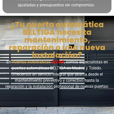
ajustadas y presupuestos sin compromiso.
¿Tu puerta automática
BELTIGA necesita
mantenimiento,
reparación o una nueva
instalación?
En
Puertas Automáticas
CESAR
, somos especialistas en
puertas automáticas BELTIGA en Madrid y Toledo.
Ofrecemos un servicio integral que abarca desde el
mantenimiento preventivo y correctivo hasta la
reparación y la instalación profesional de nuevas puertas.