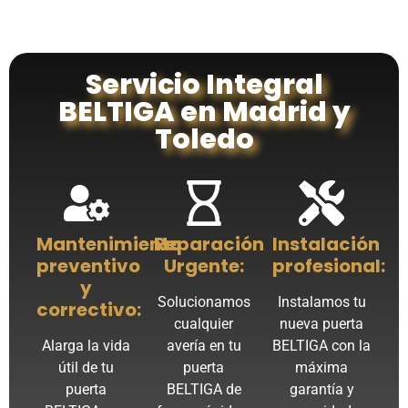
Servicio Integral
BELTIGA en Madrid y
Toledo
Mantenimiento
Reparación
Instalación
preventivo
Urgente:
profesional:
y
Solucionamos
Instalamos tu
correctivo:
cualquier
nueva puerta
Alarga la vida
avería en tu
BELTIGA con la
útil de tu
puerta
máxima
puerta
BELTIGA de
garantía y