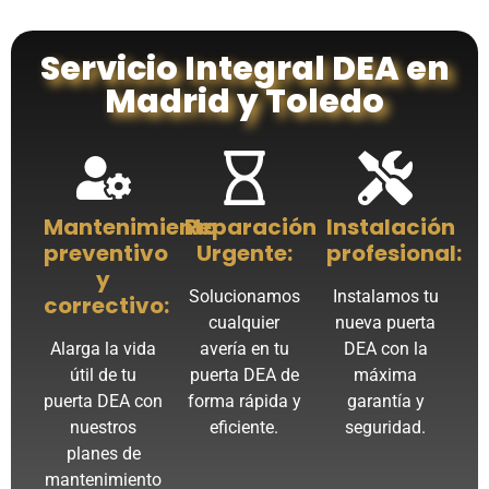
Servicio Integral DEA en
Madrid y Toledo
Mantenimiento
Reparación
Instalación
preventivo
Urgente:
profesional:
y
Solucionamos
Instalamos tu
correctivo:
cualquier
nueva puerta
Alarga la vida
avería en tu
DEA con la
útil de tu
puerta DEA de
máxima
puerta DEA con
forma rápida y
garantía y
nuestros
eficiente.
seguridad.
planes de
mantenimiento