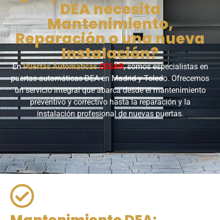
DEA necesita
Mantenimiento,
Reparación o una nueva
Instalación?
En
Puertas Automáticas
CESAR
, somos especialistas en
puertas automáticas DEA en Madrid y Toledo. Ofrecemos
un servicio integral que abarca desde el mantenimiento
preventivo y correctivo hasta la reparación y la
instalación profesional de nuevas puertas.