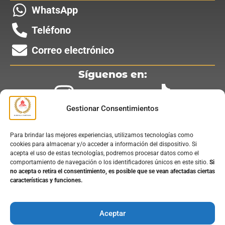
WhatsApp
Teléfono
Correo electrónico
Síguenos en:
Gestionar Consentimientos
Para brindar las mejores experiencias, utilizamos tecnologías como
Nuestros Servicios:
cookies para almacenar y/o acceder a información del dispositivo. Si
acepta el uso de estas tecnologías, podremos procesar datos como el
Instalación de Puertas Automáticas
comportamiento de navegación o los identificadores únicos en este sitio.
Si
no acepta o retira el consentimiento, es posible que se vean afectadas ciertas
Mantenimiento de Puertas Automáticas
características y funciones.
Reparación de Puertas Automáticas
Reforma de Puertas Automáticas
Aceptar
Normativa de Puertas Automáticas