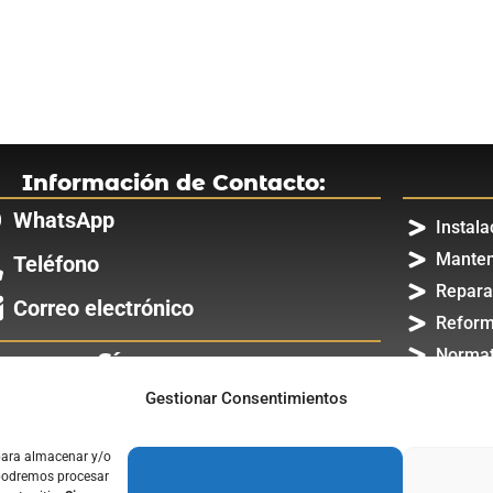
Información de Contacto:
WhatsApp
Instal
Manten
Teléfono
Repara
Correo electrónico
Reform
Normat
Síguenos en:
Mandos
Gestionar Consentimientos
Blog d
 para almacenar y/o
, podremos procesar