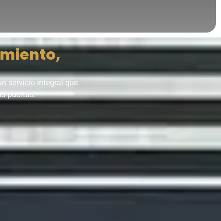
miento,
 servicio integral que
as puertas.