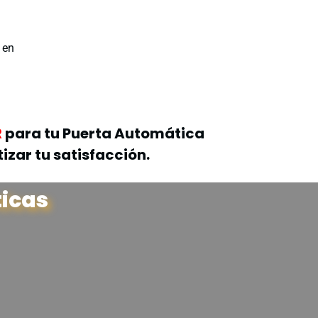
 en
para tu Puerta Automática
R
zar tu satisfacción.
icas