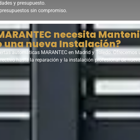
ades y presupuesto.
 presupuestos sin compromiso.
 MARANTEC necesita Manteni
 una nueva Instalación?
uertas automáticas MARANTEC en Madrid y Toledo. Ofrecemos un
ectivo hasta la reparación y la instalación profesional de nuev