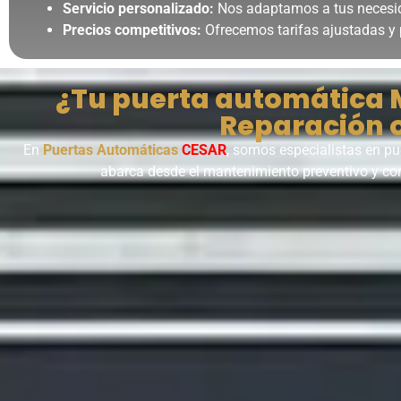
Servicio personalizado:
Nos adaptamos a tus necesid
Precios competitivos:
Ofrecemos tarifas ajustadas y
¿Tu puerta automática
Reparación o
En
Puertas Automáticas
CESAR
, somos especialistas en p
abarca desde el mantenimiento preventivo y corr