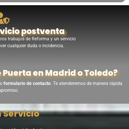
rvicio postventa
ros trabajos de Reforma y un servicio
lver cualquier duda o incidencia.
e Puerta en Madrid o Toledo?
o
formulario de contacto
. Te atenderemos de manera rápida
ompromiso.
 Servicio