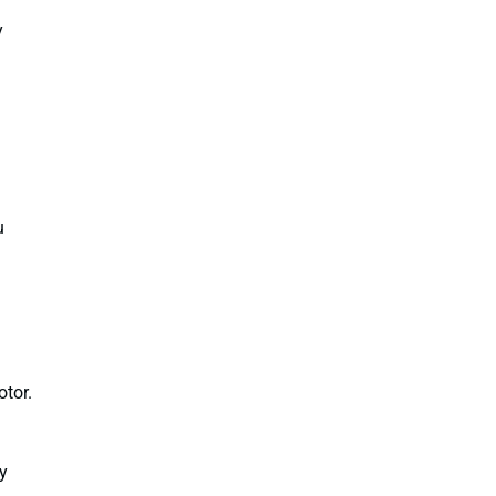
y
u
otor.
 y