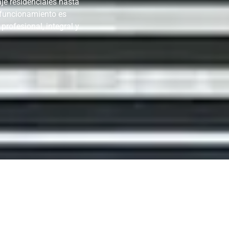
je residenciales hasta
 funcionamiento es
rofesional, integral y