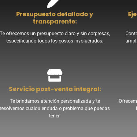
Presupuesto detallado y
Ej
transparente:
Te ofrecemos un presupuesto claro y sin sorpresas,
Conta
especificando todos los costos involucrados.
ampli
Servicio post-venta integral:
Te brindamos atención personalizada y te
Ofrecemo
resolvemos cualquier duda o problema que puedas
tener.