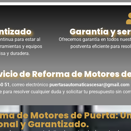
ntizado
Garantía y se
ntinua para estar al
Ofrecemos garantía en todos nuest
erramientas y equipos
postventa eficiente para reso
sa y duradera.
vicio de Reforma de Motores d
60 51
, correo electrónico
puertasautomaticascesar@gmail.com
te para resolver cualquier duda y solicitar tu presupuesto sin c
ma de Motores de Puerta: Un
onal y Garantizado.