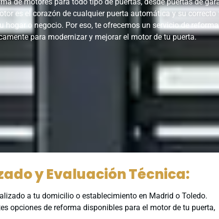
rma de motores para todo tipo de puertas, desde puertas de gara
tor es el corazón de cualquier puerta automática y su correcto
 hogar o negocio. Por eso, te ofrecemos un servicio de reforma p
camente para modernizar y mejorar el motor de tu puerta.
ado y Evaluación Técnica:
ializado a tu domicilio o establecimiento en Madrid o Toledo.
es opciones de reforma disponibles para el motor de tu puerta,