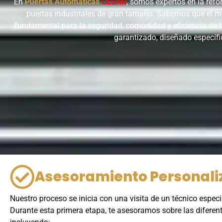
En
Puertas Automáticas
CESAR
, somos expertos en la refo
puertas industriales de gran tamaño. Sabemos que el mo
fundamental para la seguridad, comodidad y eficiencia de tu
garantizado, diseñado específi
Asesoramiento Personaliz
Nuestro proceso se inicia con una visita de un técnico espec
Durante esta primera etapa, te asesoramos sobre las diferent